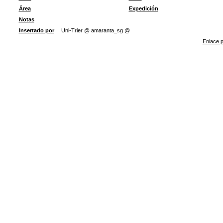
Área
Expedición
Notas
Insertado por
Uni-Trier @ amaranta_sg @
Enlace p