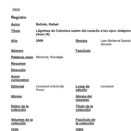
Inicio
Registro
Autor
Beltrán, Rafael
Título
Lágrimas de Celestina suben del corazón a los ojos: imágene
(Auto IX)
Año
2009
Revista
Late Medieval Spanis
Severin
Número
Fascículo
Palabras clave
Memoria
;
Nostalgia
Resumen
Dirección
Autor
corporativo
Editorial
Liverpool University
Lugar de
Liverpool
Press
edición
Idioma
Idioma del
resumen
Editor de la
Título de la
colección
colección
Volumen de la
Fascículo de
colección
la colección
ISSN
ISBN