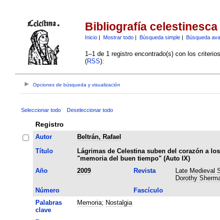
Bibliografía celestinesca
Inicio
|
Mostrar todo
|
Búsqueda simple
|
Búsqueda av
1–1 de 1 registro encontrado(s) con los criteri
(
RSS
):
Opciones de búsqueda y visualización
Seleccionar todo
Deseleccionar todo
Registro
Autor
Beltrán, Rafael
Título
Lágrimas de Celestina suben del corazón a los
"memoria del buen tiempo" (Auto IX)
Año
2009
Revista
Late Medieval S
Dorothy Sherma
Número
Fascículo
Palabras
Memoria
;
Nostalgia
clave