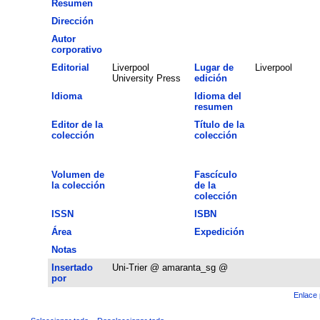
Resumen
Dirección
Autor
corporativo
Editorial
Liverpool
Lugar de
Liverpool
University Press
edición
Idioma
Idioma del
resumen
Editor de la
Título de la
colección
colección
Volumen de
Fascículo
la colección
de la
colección
ISSN
ISBN
Área
Expedición
Notas
Insertado
Uni-Trier @ amaranta_sg @
por
Enlace 