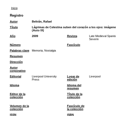
Inicio
Registro
Autor
Beltrán, Rafael
Título
Lágrimas de Celestina suben del corazón a los ojos: imágene
(Auto IX)
Año
2009
Revista
Late Medieval Spanis
Severin
Número
Fascículo
Palabras clave
Memoria
;
Nostalgia
Resumen
Dirección
Autor
corporativo
Editorial
Liverpool University
Lugar de
Liverpool
Press
edición
Idioma
Idioma del
resumen
Editor de la
Título de la
colección
colección
Volumen de la
Fascículo de
colección
la colección
ISSN
ISBN