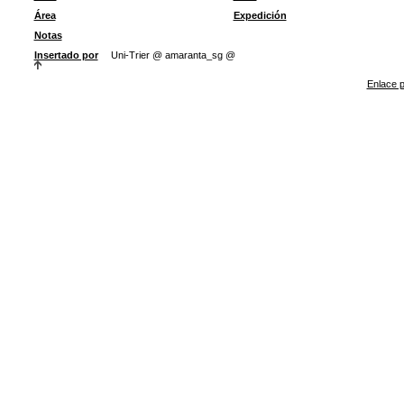
Área
Expedición
Notas
Insertado por
Uni-Trier @ amaranta_sg @
Enlace p