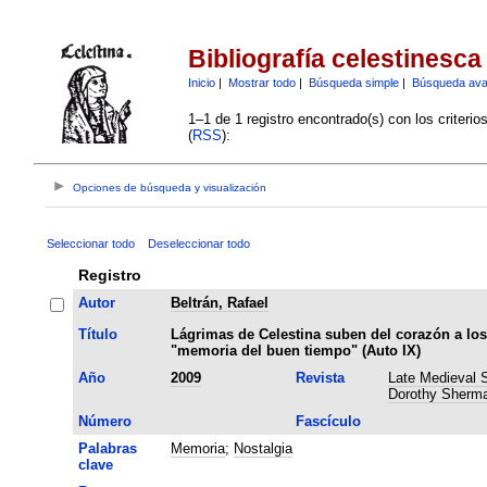
Bibliografía celestinesca
Inicio
|
Mostrar todo
|
Búsqueda simple
|
Búsqueda av
1–1 de 1 registro encontrado(s) con los criteri
(
RSS
):
Opciones de búsqueda y visualización
Seleccionar todo
Deseleccionar todo
Registro
Autor
Beltrán, Rafael
Título
Lágrimas de Celestina suben del corazón a los
"memoria del buen tiempo" (Auto IX)
Año
2009
Revista
Late Medieval S
Dorothy Sherma
Número
Fascículo
Palabras
Memoria
;
Nostalgia
clave