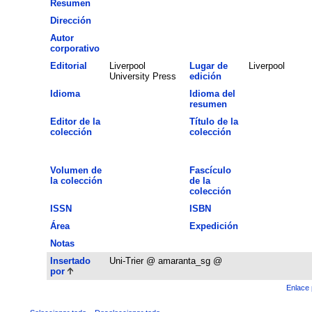
Resumen
Dirección
Autor
corporativo
Editorial
Liverpool
Lugar de
Liverpool
University Press
edición
Idioma
Idioma del
resumen
Editor de la
Título de la
colección
colección
Volumen de
Fascículo
la colección
de la
colección
ISSN
ISBN
Área
Expedición
Notas
Insertado
Uni-Trier @ amaranta_sg @
por
Enlace 