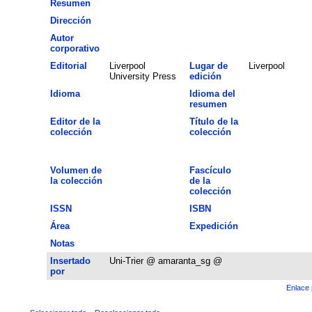
Resumen
Dirección
Autor
corporativo
Editorial
Liverpool
Lugar de
Liverpool
University Press
edición
Idioma
Idioma del
resumen
Editor de la
Título de la
colección
colección
Volumen de
Fascículo
la colección
de la
colección
ISSN
ISBN
Área
Expedición
Notas
Insertado
Uni-Trier @ amaranta_sg @
por
Enlace 