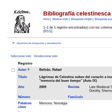
Bibliografía celestinesca
Inicio
|
Mostrar todo
|
Búsqueda simple
|
Búsqueda av
1–1 de 1 registro encontrado(s) con los criteri
(
RSS
):
Opciones de búsqueda y visualización
Seleccionar todo
Deseleccionar todo
Registro
Autor
Beltrán, Rafael
Título
Lágrimas de Celestina suben del corazón a los
"memoria del buen tiempo" (Auto IX)
Año
2009
Revista
Late Medieval S
Dorothy Sherma
Número
Fascículo
Palabras
Memoria
;
Nostalgia
clave