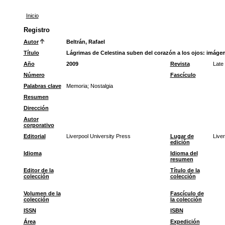
Inicio
Registro
Autor
Beltrán, Rafael
Título
Lágrimas de Celestina suben del corazón a los ojos: imágen
Año
2009
Revista
Late
Número
Fascículo
Palabras clave
Memoria
;
Nostalgia
Resumen
Dirección
Autor
corporativo
Editorial
Liverpool University Press
Lugar de
Liver
edición
Idioma
Idioma del
resumen
Editor de la
Título de la
colección
colección
Volumen de la
Fascículo de
colección
la colección
ISSN
ISBN
Área
Expedición