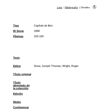
Lista
|
Bibliografía
|
Detalles
Tipo
Capítulo de libro
ID Snow
1868
Páginas
159-169
Tesis
Editor
Snow, Joseph Thomas; Wright, Roger
Título original
Título
abreviado de
la colección
Edición
Medio
Conferencia