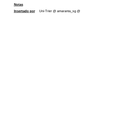
Notas
Insertado por
Uni-Trier @ amaranta_sg @