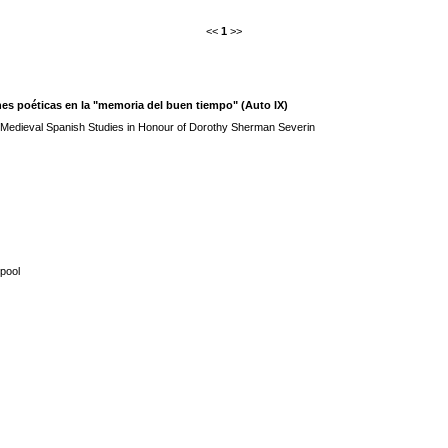
<<
1
>>
es poéticas en la "memoria del buen tiempo" (Auto IX)
 Medieval Spanish Studies in Honour of Dorothy Sherman Severin
pool