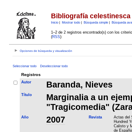
Bibliografía celestinesca
Inicio
|
Mostrar todo
|
Búsqueda simple
|
Búsqueda av
1–2 de 2 registros encontrado(s) con los criter
(
RSS
):
Opciones de búsqueda y visualización
Seleccionar todo
Deseleccionar todo
Registros
Autor
Baranda, Nieves
Título
Marginalia a un ejemp
"Tragicomedia" (Zara
Año
2007
Revista
Actas del 
Hundred Ye
Calisto y 
de Español