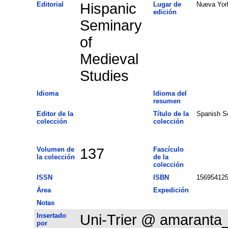
Editorial
Hispanic
Lugar de
Nueva Yor
edición
Seminary
of
Medieval
Studies
Idioma
Idioma del
resumen
Editor de la
Título de la
Spanish S
colección
colección
Volumen de
137
Fascículo
la colección
de la
colección
ISSN
ISBN
15695412
Área
Expedición
Notas
Insertado
Uni-Trier @ amaranta
por