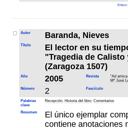
Enlace 
Autor
Baranda, Nieves
Título
El lector en su tiemp
"Tragedia de Calisto
(Zaragoza 1507)
Año
2005
Revista
"Ad amica 
Mª José L
Número
2
Fascículo
Palabras
Recepción
;
Historia del libro
;
Comentarios
clave
Resumen
El único ejemplar com
contiene anotaciones 