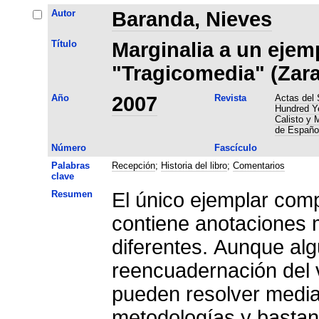
Autor
Baranda, Nieves
Título
Marginalia a un ejemp
"Tragicomedia" (Zara
Año
2007
Revista
Actas del 
Hundred Ye
Calisto y 
de Español
Número
Fascículo
Palabras
Recepción
;
Historia del libro
;
Comentarios
clave
Resumen
El único ejemplar com
contiene anotaciones 
diferentes. Aunque alg
reencuadernación del 
pueden resolver median
metodologías y bastant