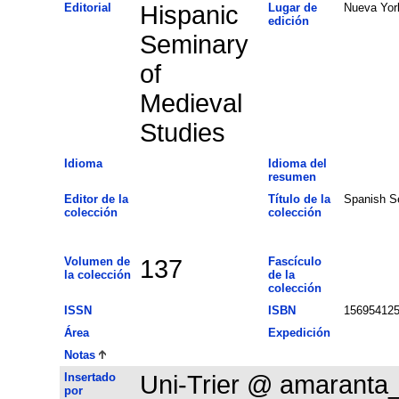
Editorial
Hispanic
Lugar de
Nueva Yor
edición
Seminary
of
Medieval
Studies
Idioma
Idioma del
resumen
Editor de la
Título de la
Spanish S
colección
colección
Volumen de
137
Fascículo
la colección
de la
colección
ISSN
ISBN
15695412
Área
Expedición
Notas
Insertado
Uni-Trier @ amaranta
por