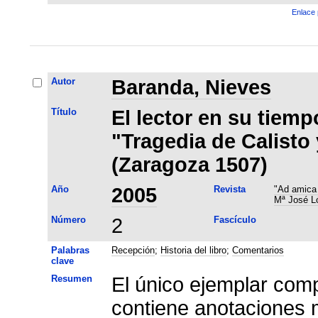
Enlace 
Autor
Baranda, Nieves
Título
El lector en su tiemp
"Tragedia de Calisto
(Zaragoza 1507)
Año
2005
Revista
"Ad amica 
Mª José L
Número
2
Fascículo
Palabras
Recepción
;
Historia del libro
;
Comentarios
clave
Resumen
El único ejemplar com
contiene anotaciones 