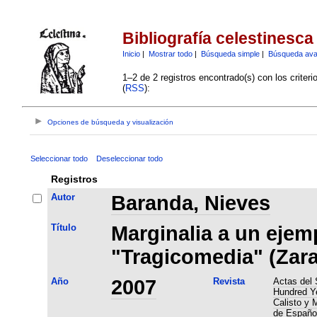
Bibliografía celestinesca
Inicio
|
Mostrar todo
|
Búsqueda simple
|
Búsqueda av
1–2 de 2 registros encontrado(s) con los criter
(
RSS
):
Opciones de búsqueda y visualización
Seleccionar todo
Deseleccionar todo
Registros
Autor
Baranda, Nieves
Título
Marginalia a un ejemp
"Tragicomedia" (Zara
Año
2007
Revista
Actas del 
Hundred Ye
Calisto y 
de Español