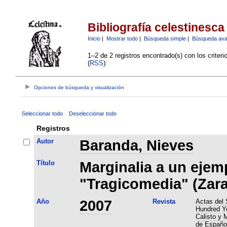
Bibliografía celestinesca
Inicio
|
Mostrar todo
|
Búsqueda simple
|
Búsqueda av
1–2 de 2 registros encontrado(s) con los criter
(
RSS
):
Opciones de búsqueda y visualización
Seleccionar todo
Deseleccionar todo
Registros
Autor
Baranda, Nieves
Título
Marginalia a un ejemp
"Tragicomedia" (Zara
Año
2007
Revista
Actas del 
Hundred Ye
Calisto y 
de Español