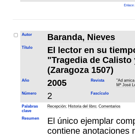
Enlace 
Autor
Baranda, Nieves
Título
El lector en su tiemp
"Tragedia de Calisto
(Zaragoza 1507)
Año
2005
Revista
"Ad amica 
Mª José L
Número
2
Fascículo
Palabras
Recepción
;
Historia del libro
;
Comentarios
clave
Resumen
El único ejemplar com
contiene anotaciones 