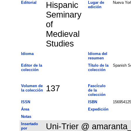
Editorial
Hispanic
Lugar de
Nueva Yor
edición
Seminary
of
Medieval
Studies
Idioma
Idioma del
resumen
Editor de la
Título de la
Spanish S
colección
colección
Volumen de
137
Fascículo
la colección
de la
colección
ISSN
ISBN
15695412
Área
Expedición
Notas
Insertado
Uni-Trier @ amaranta
por