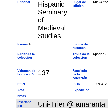
Editorial
Hispanic
Lugar de
Nueva Yor
edición
Seminary
of
Medieval
Studies
Idioma
Idioma del
resumen
Editor de la
Título de la
Spanish S
colección
colección
Volumen de
137
Fascículo
la colección
de la
colección
ISSN
ISBN
15695412
Área
Expedición
Notas
Insertado
Uni-Trier @ amaranta
por