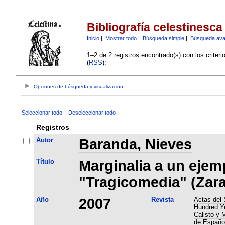
Bibliografía celestinesca
Inicio
|
Mostrar todo
|
Búsqueda simple
|
Búsqueda av
1–2 de 2 registros encontrado(s) con los criter
(
RSS
):
Opciones de búsqueda y visualización
Seleccionar todo
Deseleccionar todo
Registros
Autor
Baranda, Nieves
Título
Marginalia a un ejemp
"Tragicomedia" (Zara
Año
2007
Revista
Actas del 
Hundred Ye
Calisto y 
de Español