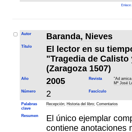
Enlace 
Autor
Baranda, Nieves
Título
El lector en su tiemp
"Tragedia de Calisto
(Zaragoza 1507)
Año
2005
Revista
"Ad amica 
Mª José L
Número
2
Fascículo
Palabras
Recepción
;
Historia del libro
;
Comentarios
clave
Resumen
El único ejemplar com
contiene anotaciones 