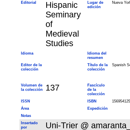
Editorial
Hispanic
Lugar de
Nueva Yor
edición
Seminary
of
Medieval
Studies
Idioma
Idioma del
resumen
Editor de la
Título de la
Spanish S
colección
colección
Volumen de
137
Fascículo
la colección
de la
colección
ISSN
ISBN
15695412
Área
Expedición
Notas
Insertado
Uni-Trier @ amaranta
por