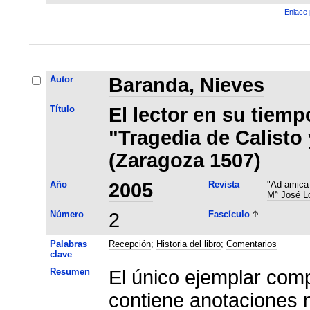
Enlace 
Autor
Baranda, Nieves
Título
El lector en su tiemp
"Tragedia de Calisto
(Zaragoza 1507)
Año
2005
Revista
"Ad amica 
Mª José L
Número
2
Fascículo
Palabras
Recepción
;
Historia del libro
;
Comentarios
clave
Resumen
El único ejemplar com
contiene anotaciones 