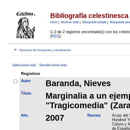
Bibliografía celestinesca
Inicio
|
Mostrar todo
|
Búsqueda simple
|
Búsqueda av
1–2 de 2 registros encontrado(s) con los criter
(
RSS
):
Opciones de búsqueda y visualización
Seleccionar todo
Deseleccionar todo
Registros
Autor
Baranda, Nieves
Título
Marginalia a un ejemp
"Tragicomedia" (Zara
Año
2007
Revista
Actas del 
Hundred Ye
Calisto y 
de Español