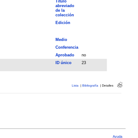
Título
abreviado
de la
colección
Edición
Medio
Conferencia
Aprobado
no
ID único
23
Lista
|
Bibliografía
|
Detalles
Ayuda