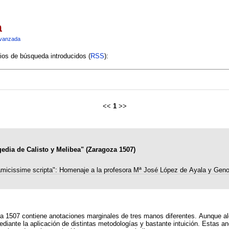
a
vanzada
rios de búsqueda introducidos (
RSS
):
<<
1
>>
agedia de Calisto y Melibea" (Zaragoza 1507)
micissime scripta": Homenaje a la profesora Mª José López de Ayala y Gen
a 1507 contiene anotaciones marginales de tres manos diferentes. Aunque al
iante la aplicación de distintas metodologías y bastante intuición. Estas an