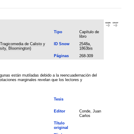
Tipo
Capítulo de
libro
'Tragicomedia de Calisto y
ID Snow
2548a,
sity, Bloomington)
1863bis
Páginas
268-309
gunas están mutiladas debido a la reencuadernación del
otaciones marginales revelan que los lectores y
Tesis
Editor
Conde, Juan
Carlos
Título
original