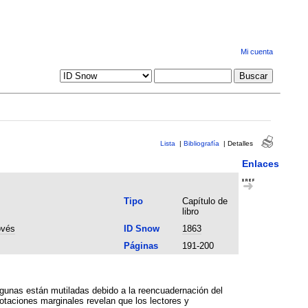
Mi cuenta
Lista
|
Bibliografía
|
Detalles
Enlaces
Tipo
Capítulo de
libro
ovés
ID Snow
1863
Páginas
191-200
gunas están mutiladas debido a la reencuadernación del
otaciones marginales revelan que los lectores y