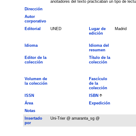
anotadores del texto practicaban un tipo de lect
Dirección
Autor
corporativo
Editorial
UNED
Lugar de
Madrid
edición
Idioma
Idioma del
resumen
Editor de la
Título de la
colección
colección
Volumen de
Fascículo
la colección
de la
colección
ISSN
ISBN
Área
Expedición
Notas
Insertado
Uni-Trier @ amaranta_sg @
por