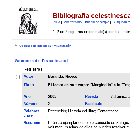
Bibliografía celestinesc
Inicio
|
Mostrar todo
|
Búsqueda simple
|
Búsqueda a
1–2 de 2 registros encontrado(s) con los crite
Opciones de búsqueda y visualización
Seleccionar todo
Deseleccionar todo
Registros
Autor
Baranda, Nieves
Título
El lector en su tiempo: "Marginalia" a la "Tr
Año
2005
Revista
"Ad amica a
Número
2
Fascículo
Palabras
Recepción
;
Historia del libro
;
Comentarios
clave
Resumen
El único ejemplar completo conocido de Zaragoz
volumen, muchas de ellas se pueden resolver med