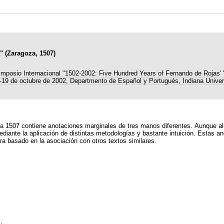
" (Zaragoza, 1507)
imposio Internacional "1502-2002: Five Hundred Years of Fernando de Rojas' 
8-19 de octubre de 2002, Departmento de Español y Portugués, Indiana Univer
a 1507 contiene anotaciones marginales de tres manos diferentes. Aunque al
iante la aplicación de distintas metodologías y bastante intuición. Estas an
ura basado en la asociación con otros textos similares.