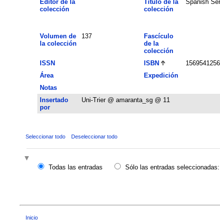
Editor de la
Título de la
Spanish Ser
colección
colección
Volumen de
137
Fascículo
la colección
de la
colección
ISSN
ISBN
1569541256
Área
Expedición
Notas
Insertado
Uni-Trier @ amaranta_sg @ 11
por
Seleccionar todo
Deseleccionar todo
Todas las entradas
Sólo las entradas seleccionadas:
Inicio