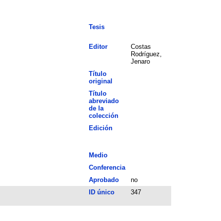
Tesis
Editor
Costas
Rodríguez,
Jenaro
Título
original
Título
abreviado
de la
colección
Edición
Medio
Conferencia
Aprobado
no
ID único
347