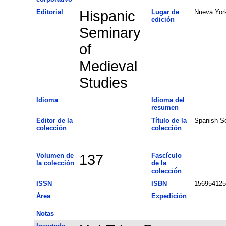
Editorial
Hispanic
Lugar de
Nueva Yor
edición
Seminary
of
Medieval
Studies
Idioma
Idioma del
resumen
Editor de la
Título de la
Spanish Se
colección
colección
Volumen de
137
Fascículo
la colección
de la
colección
ISSN
ISBN
156954125
Área
Expedición
Notas