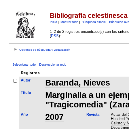
Bibliografía celestinesca
Inicio
|
Mostrar todo
|
Búsqueda simple
|
Búsqueda av
1–2 de 2 registros encontrado(s) con los criter
(
RSS
):
Opciones de búsqueda y visualización
Seleccionar todo
Deseleccionar todo
Registros
Autor
Baranda, Nieves
Título
Marginalia a un ejemp
"Tragicomedia" (Zara
Año
2007
Revista
Actas del 
Hundred Ye
Calisto y 
Department