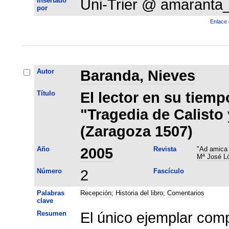
Insertado
Uni-Trier @ amaranta
por
Enlace 
Autor
Baranda, Nieves
Título
El lector en su tiemp
"Tragedia de Calisto
(Zaragoza 1507)
Año
2005
Revista
"Ad amica 
Mª José L
Número
2
Fascículo
Palabras
Recepción
;
Historia del libro
;
Comentarios
clave
Resumen
El único ejemplar com