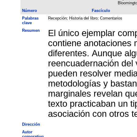
Bloomingto
Número
Fascículo
Palabras
Recepción
;
Historia del libro
;
Comentarios
clave
Resumen
El único ejemplar com
contiene anotaciones 
diferentes. Aunque alg
reencuadernación del 
pueden resolver median
metodologías y bastant
marginales revelan que
texto practicaban un t
asociación con otros te
Dirección
Autor
corporativo