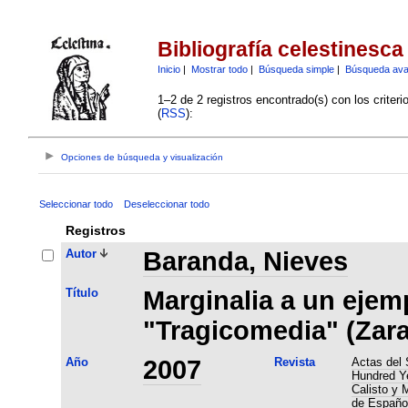
Bibliografía celestinesca
Inicio
|
Mostrar todo
|
Búsqueda simple
|
Búsqueda av
1–2 de 2 registros encontrado(s) con los criter
(
RSS
):
Opciones de búsqueda y visualización
Seleccionar todo
Deseleccionar todo
Registros
Autor
Baranda, Nieves
Título
Marginalia a un ejemp
"Tragicomedia" (Zara
Año
2007
Revista
Actas del 
Hundred Ye
Calisto y 
de Español