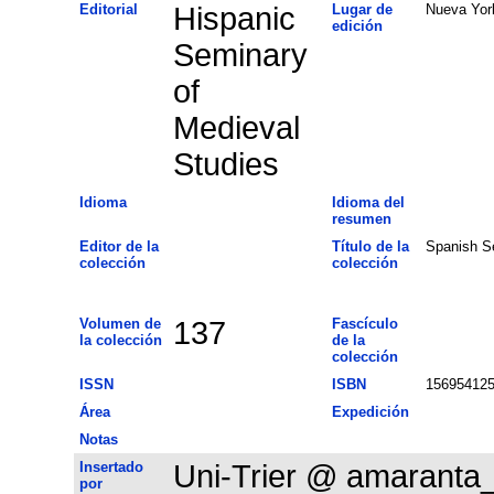
Editorial
Hispanic
Lugar de
Nueva Yor
edición
Seminary
of
Medieval
Studies
Idioma
Idioma del
resumen
Editor de la
Título de la
Spanish S
colección
colección
Volumen de
137
Fascículo
la colección
de la
colección
ISSN
ISBN
15695412
Área
Expedición
Notas
Insertado
Uni-Trier @ amaranta
por