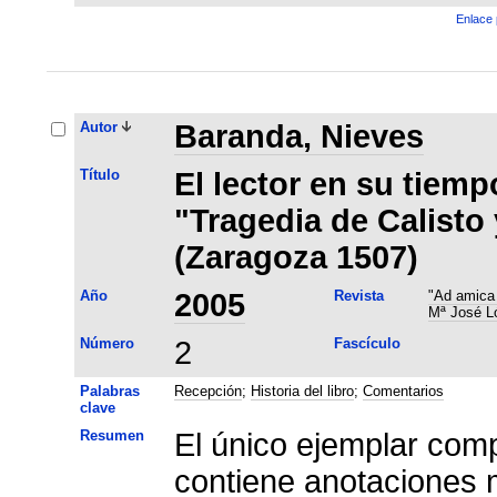
Enlace 
Autor
Baranda, Nieves
Título
El lector en su tiemp
"Tragedia de Calisto
(Zaragoza 1507)
Año
2005
Revista
"Ad amica 
Mª José L
Número
2
Fascículo
Palabras
Recepción
;
Historia del libro
;
Comentarios
clave
Resumen
El único ejemplar com
contiene anotaciones 