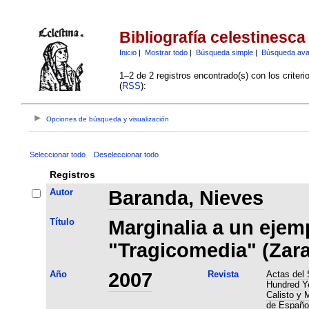
Bibliografía celestinesca
Inicio
|
Mostrar todo
|
Búsqueda simple
|
Búsqueda av
1–2 de 2 registros encontrado(s) con los criter
(
RSS
):
Opciones de búsqueda y visualización
Seleccionar todo
Deseleccionar todo
Registros
Autor
Baranda, Nieves
Título
Marginalia a un ejemp
"Tragicomedia" (Zara
Año
2007
Revista
Actas del 
Hundred Ye
Calisto y 
de Español