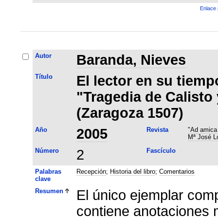
Enlace 
Autor
Baranda, Nieves
Título
El lector en su tiemp
"Tragedia de Calisto
(Zaragoza 1507)
Año
2005
Revista
"Ad amica 
Mª José L
Número
2
Fascículo
Palabras
Recepción
;
Historia del libro
;
Comentarios
clave
Resumen
El único ejemplar com
contiene anotaciones 