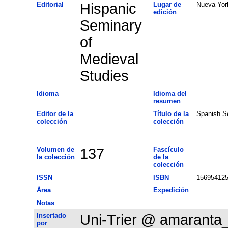
Editorial
Hispanic
Lugar de
Nueva Yor
edición
Seminary
of
Medieval
Studies
Idioma
Idioma del
resumen
Editor de la
Título de la
Spanish S
colección
colección
Volumen de
137
Fascículo
la colección
de la
colección
ISSN
ISBN
15695412
Área
Expedición
Notas
Insertado
Uni-Trier @ amaranta
por