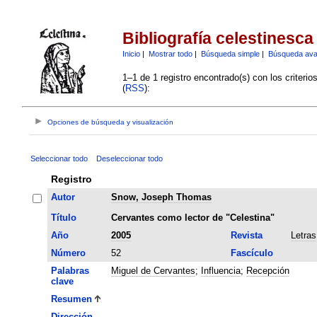
Bibliografía celestinesca
Inicio
|
Mostrar todo
|
Búsqueda simple
|
Búsqueda av
1–1 de 1 registro encontrado(s) con los criteri
(
RSS
):
Opciones de búsqueda y visualización
Seleccionar todo
Deseleccionar todo
Registro
Autor
Snow, Joseph Thomas
Título
Cervantes como lector de "Celestina"
Año
2005
Revista
Letras
Número
52
Fascículo
Palabras
Miguel de Cervantes
;
Influencia
;
Recepción
clave
Resumen
Dirección