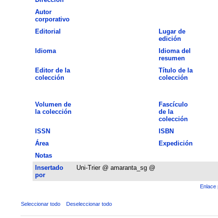
Autor
corporativo
Editorial
Lugar de
edición
Idioma
Idioma del
resumen
Editor de la
Título de la
colección
colección
Volumen de
Fascículo
la colección
de la
colección
ISSN
ISBN
Área
Expedición
Notas
Insertado
Uni-Trier @ amaranta_sg @
por
Enlace 
Seleccionar todo
Deseleccionar todo