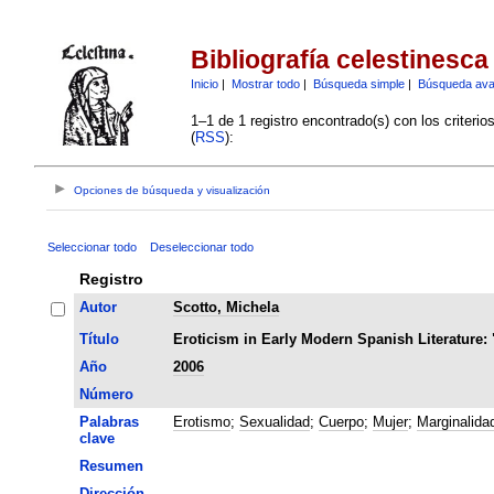
Bibliografía celestinesca
Inicio
|
Mostrar todo
|
Búsqueda simple
|
Búsqueda av
1–1 de 1 registro encontrado(s) con los criteri
(
RSS
):
Opciones de búsqueda y visualización
Seleccionar todo
Deseleccionar todo
Registro
Autor
Scotto, Michela
Título
Eroticism in Early Modern Spanish Literature: 
Año
2006
Número
Palabras
Erotismo
;
Sexualidad
;
Cuerpo
;
Mujer
;
Marginalida
clave
Resumen
Dirección