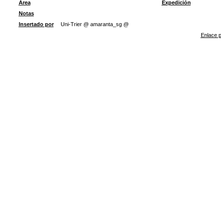
Área
Expedición
Notas
Insertado por
Uni-Trier @ amaranta_sg @
Enlace p