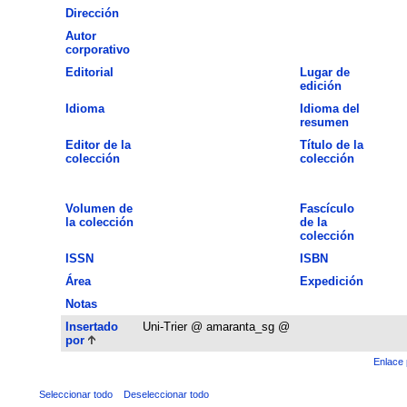
Dirección
Autor
corporativo
Editorial
Lugar de
edición
Idioma
Idioma del
resumen
Editor de la
Título de la
colección
colección
Volumen de
Fascículo
la colección
de la
colección
ISSN
ISBN
Área
Expedición
Notas
Insertado
Uni-Trier @ amaranta_sg @
por
Enlace 
Seleccionar todo
Deseleccionar todo