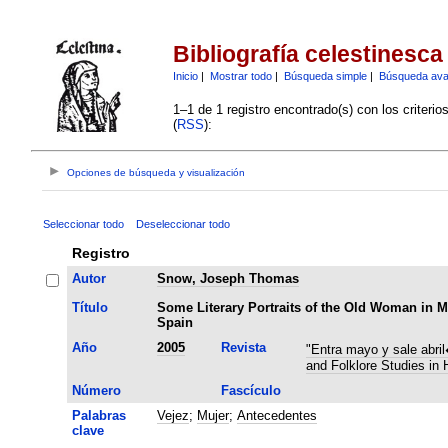
Bibliografía celestinesca
Inicio
|
Mostrar todo
|
Búsqueda simple
|
Búsqueda av
1–1 de 1 registro encontrado(s) con los criteri
(
RSS
):
Opciones de búsqueda y visualización
Seleccionar todo
Deseleccionar todo
Registro
Autor
Snow, Joseph Thomas
Título
Some Literary Portraits of the Old Woman in 
Spain
Año
2005
Revista
"Entra mayo y sale abri
and Folklore Studies in 
Número
Fascículo
Palabras
Vejez
;
Mujer
;
Antecedentes
clave