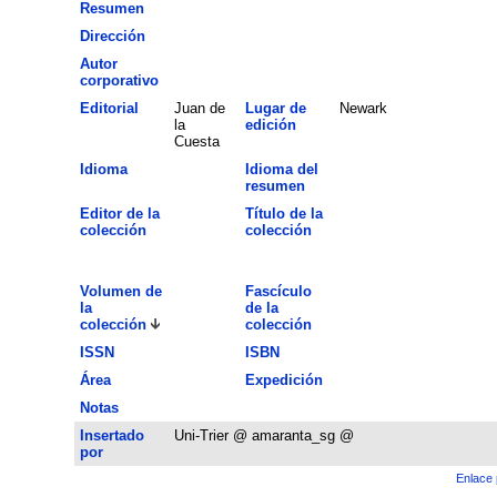
Resumen
Dirección
Autor
corporativo
Editorial
Juan de
Lugar de
Newark
la
edición
Cuesta
Idioma
Idioma del
resumen
Editor de la
Título de la
colección
colección
Volumen de
Fascículo
la
de la
colección
colección
ISSN
ISBN
Área
Expedición
Notas
Insertado
Uni-Trier @ amaranta_sg @
por
Enlace 