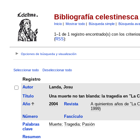
Bibliografía celestinesca
Inicio
|
Mostrar todo
|
Búsqueda simple
|
Búsqueda av
1–1 de 1 registro encontrado(s) con los criteri
(
RSS
):
Opciones de búsqueda y visualización
Seleccionar todo
Deseleccionar todo
Registro
Autor
Landa, Josu
Título
Una muerte no tan blanda: la tragedia en "La C
Año
2004
Revista
A quinientos años de "La C
1999)
Número
Fascículo
Palabras
Muerte
;
Tragedia
;
Pasión
clave
Resumen