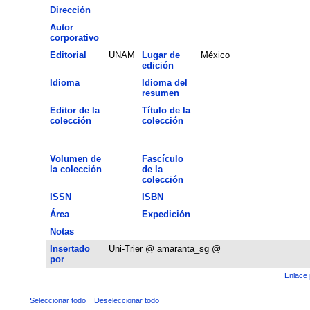
Dirección
Autor
corporativo
Editorial
UNAM
Lugar de
México
edición
Idioma
Idioma del
resumen
Editor de la
Título de la
colección
colección
Volumen de
Fascículo
la colección
de la
colección
ISSN
ISBN
Área
Expedición
Notas
Insertado
Uni-Trier @ amaranta_sg @
por
Enlace 
Seleccionar todo
Deseleccionar todo