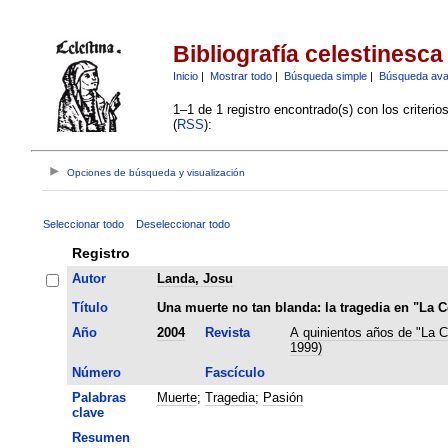
Bibliografía celestinesca
Inicio
|
Mostrar todo
|
Búsqueda simple
|
Búsqueda av
1–1 de 1 registro encontrado(s) con los criteri
(
RSS
):
Opciones de búsqueda y visualización
Seleccionar todo
Deseleccionar todo
Registro
Autor
Landa, Josu
Título
Una muerte no tan blanda: la tragedia en "La C
Año
2004
Revista
A quinientos años de "La C
1999)
Número
Fascículo
Palabras
Muerte
;
Tragedia
;
Pasión
clave
Resumen