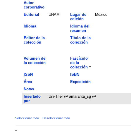
Autor
corporativo
Editorial
UNAM
Lugar de
México
edición
Idioma
Idioma del
resumen
Editor de la
Título de la
colección
colección
Volumen de
Fascículo
la colección
de la
colección
ISSN
ISBN
Área
Expedición
Notas
Insertado
Uni-Trier @ amaranta_sg @
por
Seleccionar todo
Deseleccionar todo