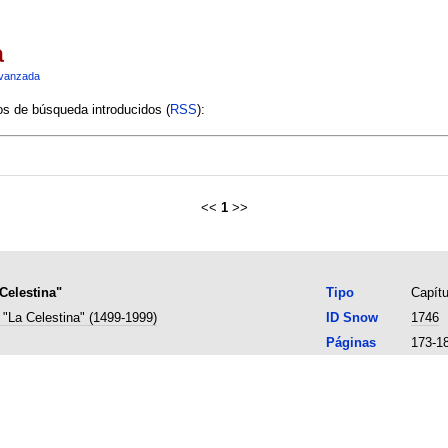
a
vanzada
ios de búsqueda introducidos (
RSS
):
<<
1
>>
Celestina"
Tipo
Capítu
 "La Celestina" (1499-1999)
ID Snow
1746
Páginas
173-1