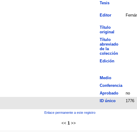
Tesis
Editor
Fernán
Título
original
Título
abreviado
de la
colección
Edición
Medio
Conferencia
Aprobado
no
ID único
1776
Enlace permanente a este registro
<<
1
>>