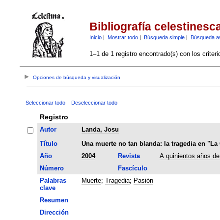
Bibliografía celestinesc
Inicio
|
Mostrar todo
|
Búsqueda simple
|
Búsqueda a
1–1 de 1 registro encontrado(s) con los criter
Opciones de búsqueda y visualización
Seleccionar todo
Deseleccionar todo
Registro
Autor
Landa, Josu
Título
Una muerte no tan blanda: la tragedia en "La 
Año
2004
Revista
A quinientos años de
Número
Fascículo
Palabras
Muerte
;
Tragedia
;
Pasión
clave
Resumen
Dirección