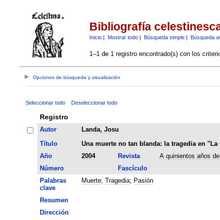
Bibliografía celestinesc
Inicio
|
Mostrar todo
|
Búsqueda simple
|
Búsqueda a
1–1 de 1 registro encontrado(s) con los criter
Opciones de búsqueda y visualización
Seleccionar todo
Deseleccionar todo
Registro
Autor
Landa, Josu
Título
Una muerte no tan blanda: la tragedia en "La 
Año
2004
Revista
A quinientos años de
Número
Fascículo
Palabras
Muerte
;
Tragedia
;
Pasión
clave
Resumen
Dirección