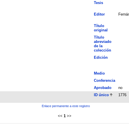
Tesis
Editor
Fernán
Título
original
Título
abreviado
de la
colección
Edición
Medio
Conferencia
Aprobado
no
ID único
1776
Enlace permanente a este registro
<<
1
>>