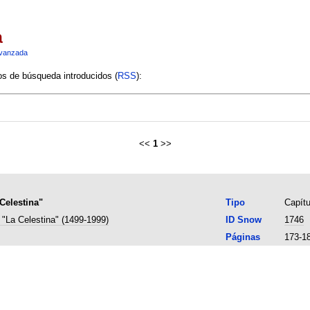
a
vanzada
ios de búsqueda introducidos (
RSS
):
<<
1
>>
Celestina"
Tipo
Capítu
 "La Celestina" (1499-1999)
ID Snow
1746
Páginas
173-1