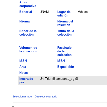
Autor
corporativo
Editorial
UNAM
Lugar de
México
edición
Idioma
Idioma del
resumen
Editor de la
Título de la
colección
colección
Volumen de
Fascículo
la colección
de la
colección
ISSN
ISBN
Área
Expedición
Notas
Insertado
Uni-Trier @ amaranta_sg @
por
Seleccionar todo
Deseleccionar todo