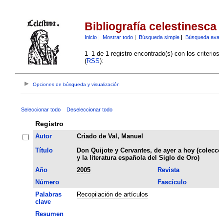
Bibliografía celestinesca
Inicio
|
Mostrar todo
|
Búsqueda simple
|
Búsqueda av
1–1 de 1 registro encontrado(s) con los criteri
(
RSS
):
Opciones de búsqueda y visualización
Seleccionar todo
Deseleccionar todo
Registro
Autor
Criado de Val, Manuel
Título
Don Quijote y Cervantes, de ayer a hoy (coleccó
y la literatura española del Siglo de Oro)
Año
2005
Revista
Número
Fascículo
Palabras
Recopilación de artículos
clave
Resumen