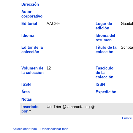
Dirección
Autor
corporativo
Editorial
AACHE
Lugar de
Guadal
edición
Idioma
Idioma del
resumen
Editor de la
Título de la
Script
colección
colección
Volumen de
12
Fascículo
la colección
de la
colección
ISSN
ISBN
Área
Expedición
Notas
Insertado
Uni-Trier @ amaranta_sg @
por
Enlace 
Seleccionar todo
Deseleccionar todo