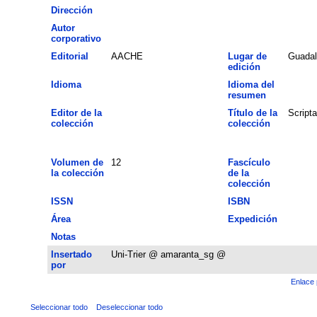
Dirección
Autor
corporativo
Editorial
AACHE
Lugar de
Guadal
edición
Idioma
Idioma del
resumen
Editor de la
Título de la
Script
colección
colección
Volumen de
12
Fascículo
la colección
de la
colección
ISSN
ISBN
Área
Expedición
Notas
Insertado
Uni-Trier @ amaranta_sg @
por
Enlace 
Seleccionar todo
Deseleccionar todo