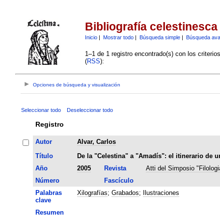
Bibliografía celestinesca
Inicio
|
Mostrar todo
|
Búsqueda simple
|
Búsqueda av
1–1 de 1 registro encontrado(s) con los criteri
(
RSS
):
Opciones de búsqueda y visualización
Seleccionar todo
Deseleccionar todo
Registro
Autor
Alvar, Carlos
Título
De la "Celestina" a "Amadís": el itinerario de 
Año
2005
Revista
Atti del Simposio "Filolog
Número
Fascículo
Palabras
Xilografías
;
Grabados
;
Ilustraciones
clave
Resumen