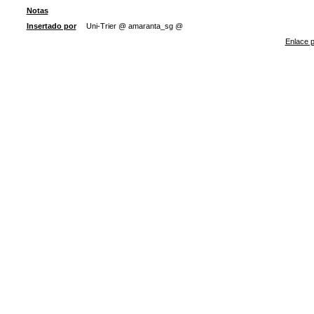
Notas
Insertado por
Uni-Trier @ amaranta_sg @
Enlace p