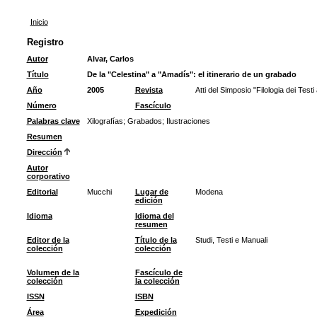
Inicio
Registro
Autor
Alvar, Carlos
Título
De la "Celestina" a "Amadís": el itinerario de un grabado
Año
2005
Revista
Atti del Simposio "Filologia dei Test
Número
Fascículo
Palabras clave
Xilografías
;
Grabados
;
Ilustraciones
Resumen
Dirección
Autor
corporativo
Editorial
Mucchi
Lugar de
Modena
edición
Idioma
Idioma del
resumen
Editor de la
Título de la
Studi, Testi e Manuali
colección
colección
Volumen de la
Fascículo de
colección
la colección
ISSN
ISBN
Área
Expedición