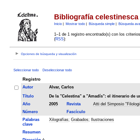
Bibliografía celestinesca
Inicio
|
Mostrar todo
|
Búsqueda simple
|
Búsqueda av
1–1 de 1 registro encontrado(s) con los criteri
(
RSS
):
Opciones de búsqueda y visualización
Seleccionar todo
Deseleccionar todo
Registro
Autor
Alvar, Carlos
Título
De la "Celestina" a "Amadís": el itinerario de 
Año
2005
Revista
Atti del Simposio "Filolog
Número
Fascículo
Palabras
Xilografías
;
Grabados
;
Ilustraciones
clave
Resumen
Dirección