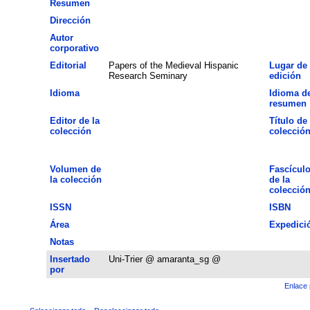
Resumen
Dirección
Autor
corporativo
Editorial
Papers of the Medieval Hispanic
Lugar de
Research Seminary
edición
Idioma
Idioma de
resumen
Editor de la
Título de 
colección
colecció
Volumen de
Fascícul
la colección
de la
colecció
ISSN
ISBN
Área
Expedici
Notas
Insertado
Uni-Trier @ amaranta_sg @
por
Enlace 