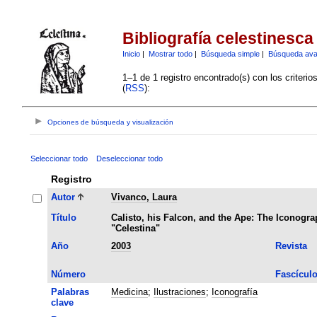
Bibliografía celestinesca
Inicio
|
Mostrar todo
|
Búsqueda simple
|
Búsqueda av
1–1 de 1 registro encontrado(s) con los criteri
(
RSS
):
Opciones de búsqueda y visualización
Seleccionar todo
Deseleccionar todo
Registro
Autor
Vivanco, Laura
Título
Calisto, his Falcon, and the Ape: The Iconogra
"Celestina"
Año
2003
Revista
Número
Fascícul
Palabras
Medicina
;
Ilustraciones
;
Iconografía
clave