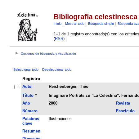
Bibliografía celestinesca
Inicio
|
Mostrar todo
|
Búsqueda simple
|
Búsqueda av
1–1 de 1 registro encontrado(s) con los criteri
(
RSS
):
Opciones de búsqueda y visualización
Seleccionar todo
Deseleccionar todo
Registro
Autor
Reichenberger, Theo
Título
Imaginäre Porträts zu "La Celestina". Fernando
Año
2000
Revista
Número
Fascículo
Palabras
Ilustraciones
clave
Resumen
Dirección