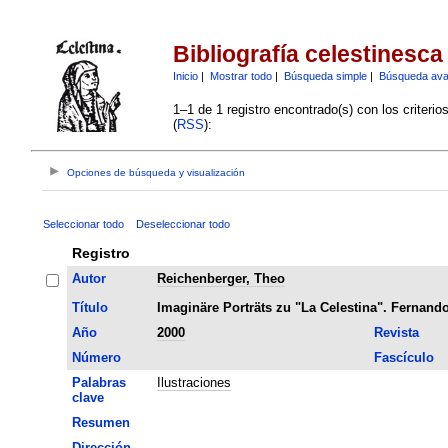
Bibliografía celestinesca
Inicio
|
Mostrar todo
|
Búsqueda simple
|
Búsqueda av
1–1 de 1 registro encontrado(s) con los criteri
(
RSS
):
Opciones de búsqueda y visualización
Seleccionar todo
Deseleccionar todo
Registro
Autor
Reichenberger, Theo
Título
Imaginäre Porträts zu "La Celestina". Fernando
Año
2000
Revista
Número
Fascículo
Palabras
Ilustraciones
clave
Resumen
Dirección