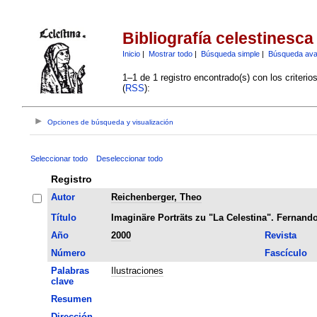
Bibliografía celestinesca
Inicio
|
Mostrar todo
|
Búsqueda simple
|
Búsqueda av
1–1 de 1 registro encontrado(s) con los criteri
(
RSS
):
Opciones de búsqueda y visualización
Seleccionar todo
Deseleccionar todo
Registro
Autor
Reichenberger, Theo
Título
Imaginäre Porträts zu "La Celestina". Fernando
Año
2000
Revista
Número
Fascículo
Palabras
Ilustraciones
clave
Resumen
Dirección