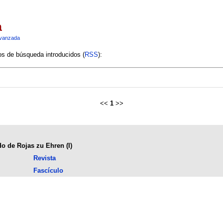
a
vanzada
ios de búsqueda introducidos (
RSS
):
<<
1
>>
do de Rojas zu Ehren (I)
Revista
Fascículo