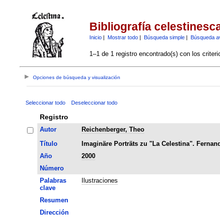
Bibliografía celestinesc
Inicio
|
Mostrar todo
|
Búsqueda simple
|
Búsqueda a
1–1 de 1 registro encontrado(s) con los criter
Opciones de búsqueda y visualización
Seleccionar todo
Deseleccionar todo
Registro
Autor
Reichenberger, Theo
Título
Imaginäre Porträts zu "La Celestina". Fernan
Año
2000
Número
Palabras
Ilustraciones
clave
Resumen
Dirección