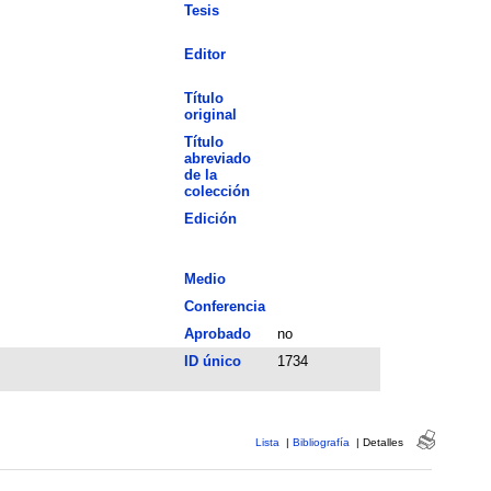
Tesis
Editor
Título
original
Título
abreviado
de la
colección
Edición
Medio
Conferencia
Aprobado
no
ID único
1734
Lista
|
Bibliografía
|
Detalles