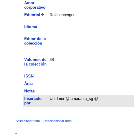
Autor
corporativo
Editorial
Reichenberger
Idioma
Editor de la
colección
Volumen de
48
la colección
ISSN
Área
Notas
Insertado
Uni-Trier @ amaranta_sg @
por
Seleccionar todo
Deseleccionar todo