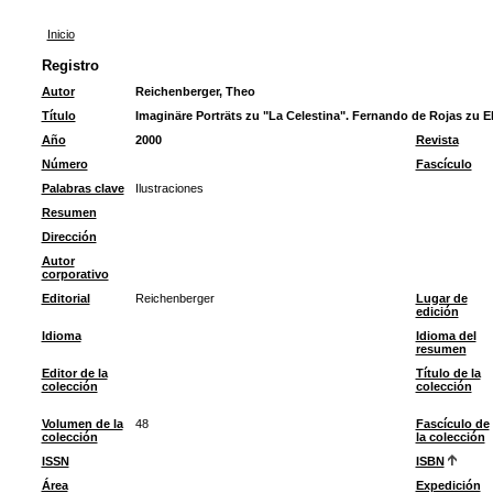
Inicio
Registro
Autor
Reichenberger, Theo
Título
Imaginäre Porträts zu "La Celestina". Fernando de Rojas zu Eh
Año
2000
Revista
Número
Fascículo
Palabras clave
Ilustraciones
Resumen
Dirección
Autor
corporativo
Editorial
Reichenberger
Lugar de
edición
Idioma
Idioma del
resumen
Editor de la
Título de la
colección
colección
Volumen de la
48
Fascículo de
colección
la colección
ISSN
ISBN
Área
Expedición