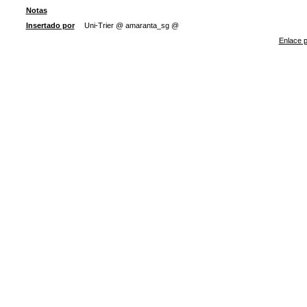
Notas
Insertado por
Uni-Trier @ amaranta_sg @
Enlace p