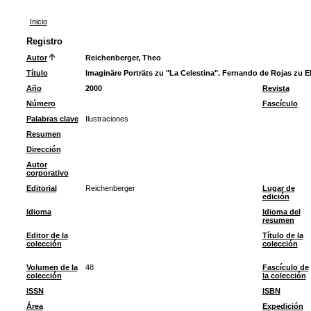
Inicio
Registro
Autor
Reichenberger, Theo
Título
Imaginäre Porträts zu "La Celestina". Fernando de Rojas zu Eh
Año
2000
Revista
Número
Fascículo
Palabras clave
Ilustraciones
Resumen
Dirección
Autor
corporativo
Editorial
Reichenberger
Lugar de
edición
Idioma
Idioma del
resumen
Editor de la
Título de la
colección
colección
Volumen de la
48
Fascículo de
colección
la colección
ISSN
ISBN
Área
Expedición