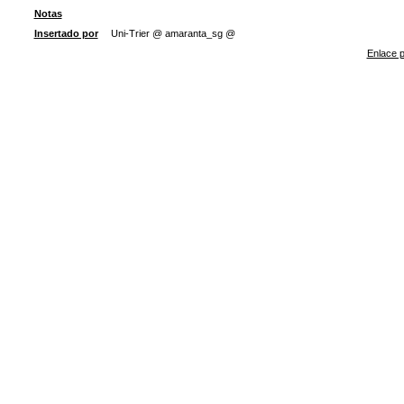
Notas
Insertado por
Uni-Trier @ amaranta_sg @
Enlace p