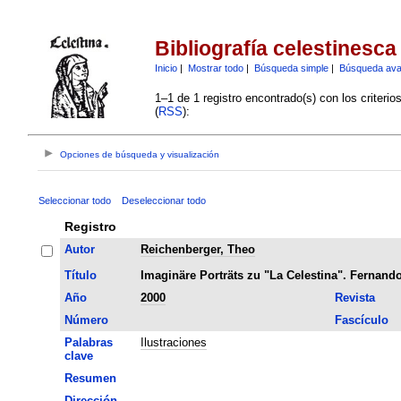
Bibliografía celestinesca
Inicio
|
Mostrar todo
|
Búsqueda simple
|
Búsqueda av
1–1 de 1 registro encontrado(s) con los criteri
(
RSS
):
Opciones de búsqueda y visualización
Seleccionar todo
Deseleccionar todo
Registro
Autor
Reichenberger, Theo
Título
Imaginäre Porträts zu "La Celestina". Fernando
Año
2000
Revista
Número
Fascículo
Palabras
Ilustraciones
clave
Resumen
Dirección