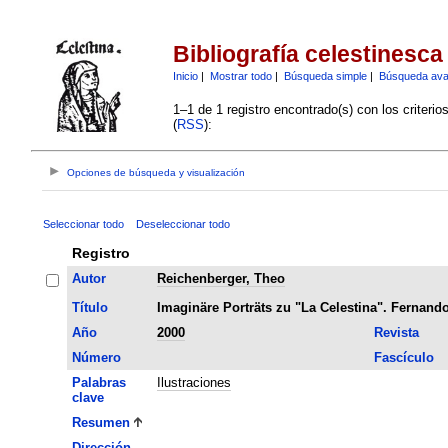
Bibliografía celestinesca
Inicio
|
Mostrar todo
|
Búsqueda simple
|
Búsqueda av
1–1 de 1 registro encontrado(s) con los criteri
(
RSS
):
Opciones de búsqueda y visualización
Seleccionar todo
Deseleccionar todo
Registro
Autor
Reichenberger, Theo
Título
Imaginäre Porträts zu "La Celestina". Fernando
Año
2000
Revista
Número
Fascículo
Palabras
Ilustraciones
clave
Resumen
Dirección