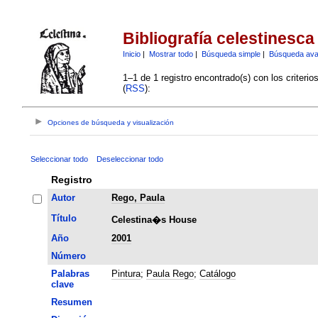
Bibliografía celestinesca
Inicio
|
Mostrar todo
|
Búsqueda simple
|
Búsqueda av
1–1 de 1 registro encontrado(s) con los criteri
(
RSS
):
Opciones de búsqueda y visualización
Seleccionar todo
Deseleccionar todo
Registro
Autor
Rego, Paula
Título
Celestina�s House
Año
2001
Número
Palabras
Pintura
;
Paula Rego
;
Catálogo
clave
Resumen