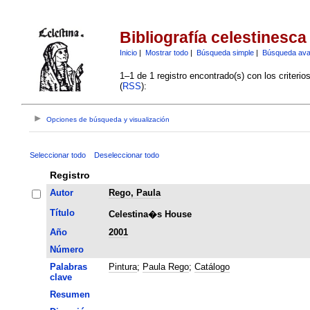
Bibliografía celestinesca
Inicio
|
Mostrar todo
|
Búsqueda simple
|
Búsqueda av
1–1 de 1 registro encontrado(s) con los criteri
(
RSS
):
Opciones de búsqueda y visualización
Seleccionar todo
Deseleccionar todo
Registro
Autor
Rego, Paula
Título
Celestina�s House
Año
2001
Número
Palabras
Pintura
;
Paula Rego
;
Catálogo
clave
Resumen