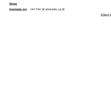
Notas
Insertado por
Uni-Trier @ amaranta_sg @
Enlace p