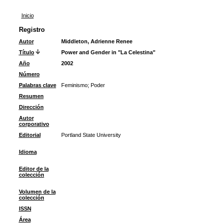
Inicio
Registro
Autor
Middleton, Adrienne Renee
Título
Power and Gender in "La Celestina"
Año
2002
Número
Palabras clave
Feminismo
;
Poder
Resumen
Dirección
Autor
corporativo
Editorial
Portland State University
Idioma
Editor de la
colección
Volumen de la
colección
ISSN
Área