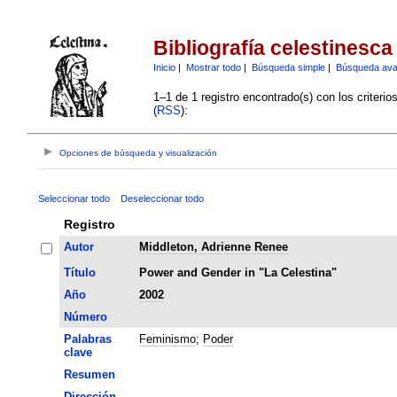
Bibliografía celestinesca
Inicio
|
Mostrar todo
|
Búsqueda simple
|
Búsqueda av
1–1 de 1 registro encontrado(s) con los criteri
(
RSS
):
Opciones de búsqueda y visualización
Seleccionar todo
Deseleccionar todo
Registro
Autor
Middleton, Adrienne Renee
Título
Power and Gender in "La Celestina"
Año
2002
Número
Palabras
Feminismo
;
Poder
clave
Resumen
Dirección