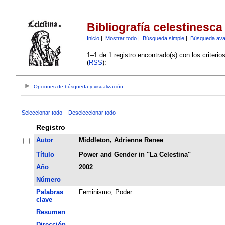
Bibliografía celestinesca
Inicio
|
Mostrar todo
|
Búsqueda simple
|
Búsqueda av
1–1 de 1 registro encontrado(s) con los criteri
(
RSS
):
Opciones de búsqueda y visualización
Seleccionar todo
Deseleccionar todo
Registro
Autor
Middleton, Adrienne Renee
Título
Power and Gender in "La Celestina"
Año
2002
Número
Palabras
Feminismo
;
Poder
clave
Resumen
Dirección