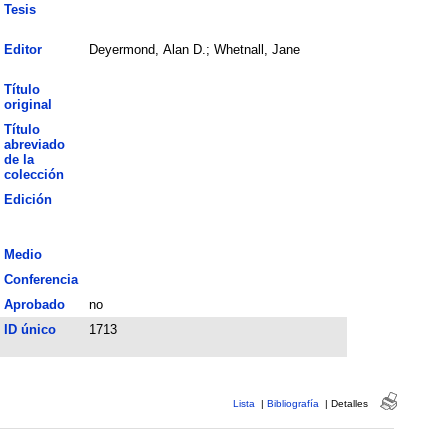
Tesis
Editor
Deyermond, Alan D.; Whetnall, Jane
Título
original
Título
abreviado
de la
colección
Edición
Medio
Conferencia
Aprobado
no
ID único
1713
Lista
|
Bibliografía
|
Detalles