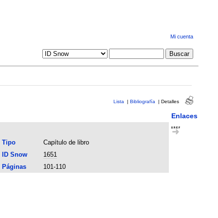
Mi cuenta
Lista
|
Bibliografía
|
Detalles
Enlaces
Tipo
Capítulo de libro
ID Snow
1651
Páginas
101-110