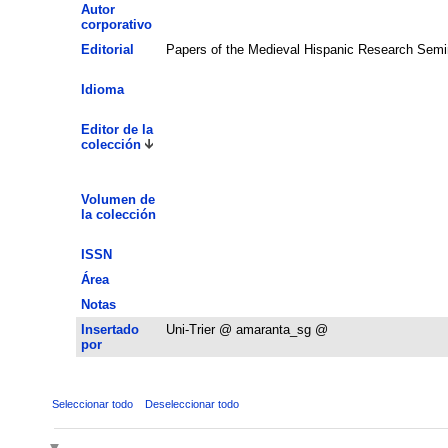
Autor
corporativo
Editorial
Papers of the Medieval Hispanic Research Semi
Idioma
Editor de la
colección
Volumen de
la colección
ISSN
Área
Notas
Insertado
Uni-Trier @ amaranta_sg @
por
Seleccionar todo
Deseleccionar todo