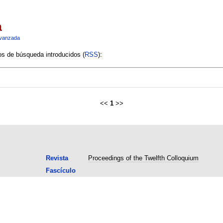
a
vanzada
ios de búsqueda introducidos (
RSS
):
<<
1
>>
Revista
Proceedings of the Twelfth Colloquium
Fascículo