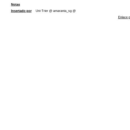
Notas
Insertado por
Uni-Trier @ amaranta_sg @
Enlace p