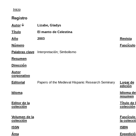
Inicio
Registro
Autor
Lizabe, Gladys
Título
El manto de Celestina
Año
2003
Revista
Número
Fascículo
Palabras clave
Interpretación
;
Simbolismo
Resumen
Dirección
Autor
corporativo
Editorial
Papers of the Medieval Hispanic Research Seminary
Lugar de
edición
Idioma
Idioma de
resumen
Editor de la
Título de 
colección
colección
Volumen de la
Fascículo
colección
la colecci
ISSN
ISBN
Área
Expedició