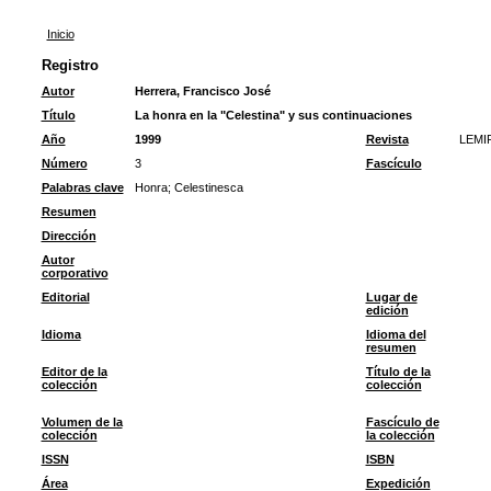
Inicio
Registro
Autor
Herrera, Francisco José
Título
La honra en la "Celestina" y sus continuaciones
Año
1999
Revista
LEMI
Número
3
Fascículo
Palabras clave
Honra
;
Celestinesca
Resumen
Dirección
Autor
corporativo
Editorial
Lugar de
edición
Idioma
Idioma del
resumen
Editor de la
Título de la
colección
colección
Volumen de la
Fascículo de
colección
la colección
ISSN
ISBN
Área
Expedición