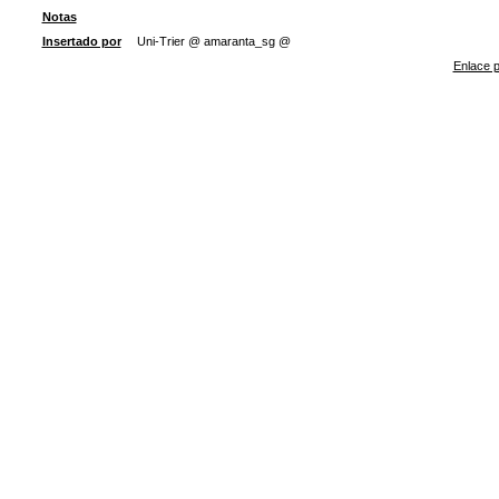
Notas
Insertado por
Uni-Trier @ amaranta_sg @
Enlace p