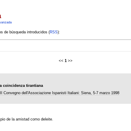
a
vanzada
ios de búsqueda introducidos (
RSS
):
<<
1
>>
na coincidenza tirantiana
III Convegno dell'Associazione Ispanisti Italiani: Siena, 5-7 marzo 1998
cipio de la amistad como deleite.