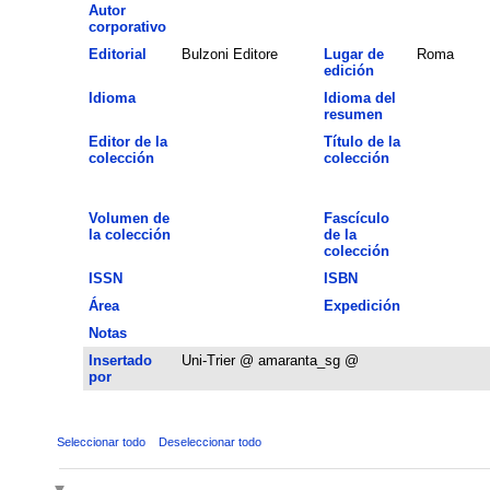
Autor
corporativo
Editorial
Bulzoni Editore
Lugar de
Roma
edición
Idioma
Idioma del
resumen
Editor de la
Título de la
colección
colección
Volumen de
Fascículo
la colección
de la
colección
ISSN
ISBN
Área
Expedición
Notas
Insertado
Uni-Trier @ amaranta_sg @
por
Seleccionar todo
Deseleccionar todo