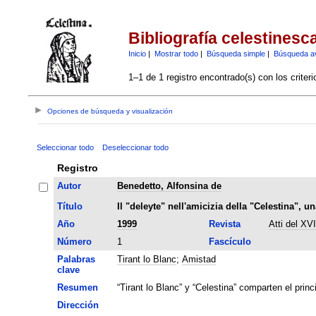
Bibliografía celestinesc
Inicio
|
Mostrar todo
|
Búsqueda simple
|
Búsqueda a
1–1 de 1 registro encontrado(s) con los criter
Opciones de búsqueda y visualización
Seleccionar todo
Deseleccionar todo
Registro
Autor
Benedetto, Alfonsina de
Título
Il "deleyte" nell'amicizia della "Celestina", u
Año
1999
Revista
Atti del XV
Número
1
Fascículo
Palabras
Tirant lo Blanc
;
Amistad
clave
Resumen
“Tirant lo Blanc” y “Celestina” comparten el prin
Dirección