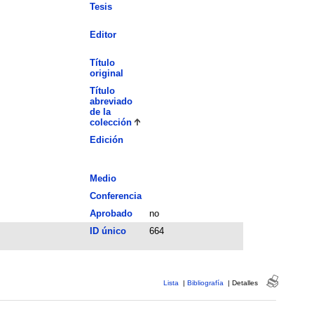
Tesis
Editor
Título
original
Título
abreviado
de la
colección
Edición
Medio
Conferencia
Aprobado
no
ID único
664
Lista
|
Bibliografía
|
Detalles