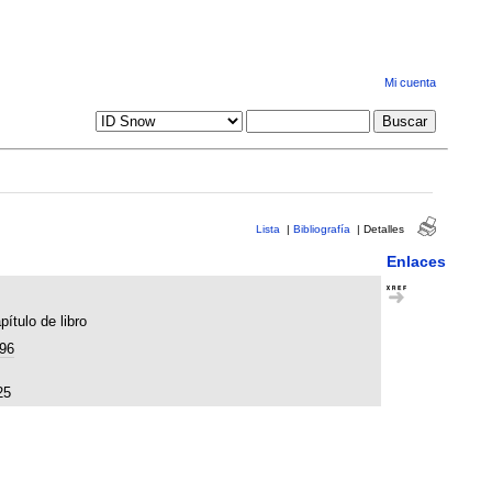
Mi cuenta
Lista
|
Bibliografía
|
Detalles
Enlaces
pítulo de libro
96
25