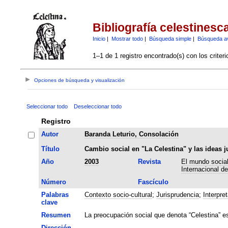
Bibliografía celestinesc
Inicio
|
Mostrar todo
|
Búsqueda simple
|
Búsqueda a
1–1 de 1 registro encontrado(s) con los criter
Opciones de búsqueda y visualización
Seleccionar todo
Deseleccionar todo
Registro
Autor
Baranda Leturio, Consolación
Título
Cambio social en "La Celestina" y las ideas j
Año
2003
Revista
El mundo social
Internacional d
Número
Fascículo
Palabras
Contexto socio-cultural
;
Jurisprudencia
;
Interpre
clave
Resumen
La preocupación social que denota “Celestina” es 
Dirección