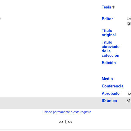
Tesis
t
Editor
Us
Ig
Título
original
Título
abreviado
de la
colección
Edición
Medio
Conferencia
Aprobado
no
ID único
51
Enlace permanente a este registro
<<
1
>>