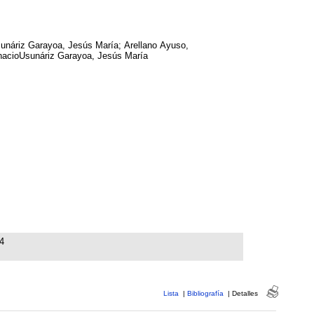
unáriz Garayoa, Jesús María; Arellano Ayuso,
nacioUsunáriz Garayoa, Jesús María
4
Lista
|
Bibliografía
|
Detalles