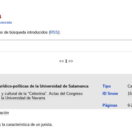
a
vanzada
ios de búsqueda introducidos (
RSS
):
<<
1
>>
urídico-políticas de la Universidad de Salamanca
Tipo
Ca
 y cultural de la "Celestina". Actas del Congreso
ID Snow
15
e la Universidad de Navarra
Páginas
9-
tación
la característica de un jurista.