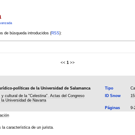
a
vanzada
ios de búsqueda introducidos (
RSS
):
<<
1
>>
urídico-políticas de la Universidad de Salamanca
Tipo
Ca
 y cultural de la "Celestina". Actas del Congreso
ID Snow
15
e la Universidad de Navarra
Páginas
9-
tación
la característica de un jurista.