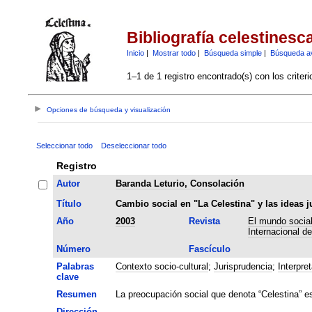
Bibliografía celestinesc
Inicio
|
Mostrar todo
|
Búsqueda simple
|
Búsqueda a
1–1 de 1 registro encontrado(s) con los criter
Opciones de búsqueda y visualización
Seleccionar todo
Deseleccionar todo
Registro
Autor
Baranda Leturio, Consolación
Título
Cambio social en "La Celestina" y las ideas j
Año
2003
Revista
El mundo social
Internacional d
Número
Fascículo
Palabras
Contexto socio-cultural
;
Jurisprudencia
;
Interpre
clave
Resumen
La preocupación social que denota “Celestina” es 
Dirección