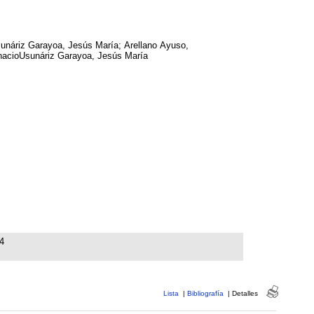
unáriz Garayoa, Jesús María; Arellano Ayuso,
nacioUsunáriz Garayoa, Jesús María
4
Lista
|
Bibliografía
|
Detalles