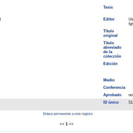
Tesis
t
Editor
Us
Ig
Título
original
Título
abreviado
de la
colección
Edición
Medio
Conferencia
Aprobado
no
ID único
51
Enlace permanente a este registro
<<
1
>>