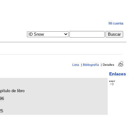
Mi cuenta
Lista
|
Bibliografía
|
Detalles
Enlaces
pítulo de libro
96
25